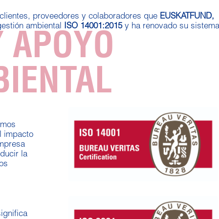
clientes, proveedores y colaboradores que
EUSKATFUND,
gestión ambiental
ISO 14001:2015
y ha renovado su sistem
Y APOYO
IENTAL
hemos
l impacto
empresa
ducir la
los
ignifica