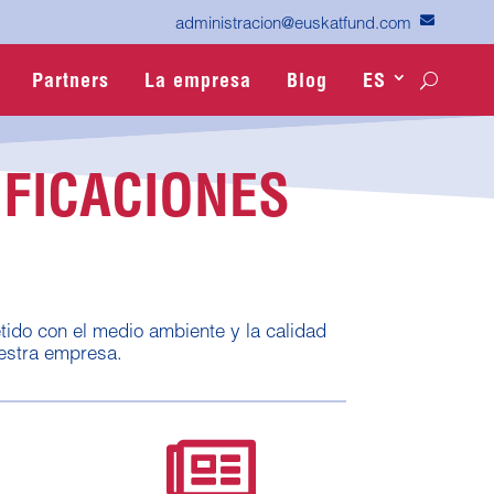

administracion@euskatfund.com
Partners
La empresa
Blog
ES
IFICACIONES
D
do con el medio ambiente y la calidad
estra empresa.
