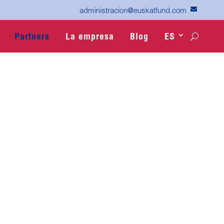

administracion@euskatfund.com
Partners
La empresa
Blog
ES